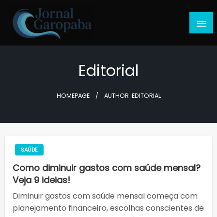
Skip
to
content
Jornal Garopaba
Editorial
HOMEPAGE
AUTHOR :EDITORIAL
SAÚDE
Como diminuir gastos com saúde mensal?
Veja 9 ideias!
Diminuir gastos com saúde mensal começa com
planejamento financeiro, escolhas conscientes de