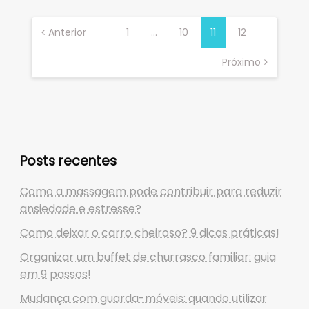
Paginação
de
Anterior
1
…
10
11
12
posts
Próximo
Posts recentes
Como a massagem pode contribuir para reduzir
ansiedade e estresse?
Como deixar o carro cheiroso? 9 dicas práticas!
Organizar um buffet de churrasco familiar: guia
em 9 passos!
Mudança com guarda-móveis: quando utilizar