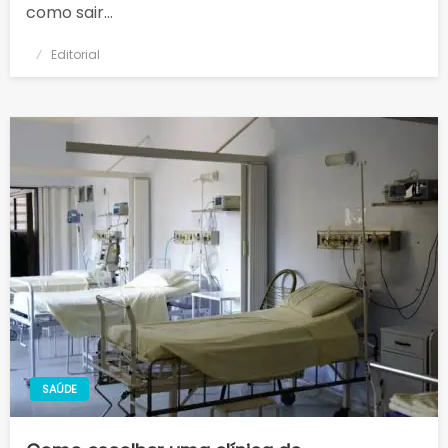
como sair…
Posted
Editorial
on
SAÚDE