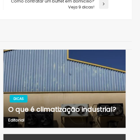
Como contratar um buffet em domicílio?
Next
Veja 9 dicas!
Post
DICAS
O que é climatização industrial?
Editorial