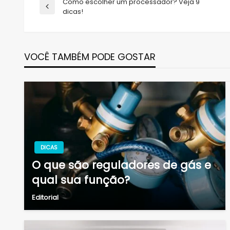
Navegação
Como escolher um processador? Veja 9
Previous
dicas!
Post
de
VOCÊ TAMBÉM PODE GOSTAR
Post
DICAS
O que são reguladores de gás e
qual sua função?
Editorial