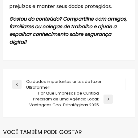
prejuízos e manter seus dados protegidos.
Gostou do conteúdo? Compartilhe com amigos,
familiares ou colegas de trabalho e ajude a
espalhar conhecimento sobre segurança
digital!
Navegação
Cuidados importantes antes de fazer
Previous
Ultraformer!
de
Post
Por Que Empresas de Curitiba
Post
Precisam de uma Agência Local:
Next
Vantagens Geo-Estratégicas 2025
Post
VOCÊ TAMBÉM PODE GOSTAR