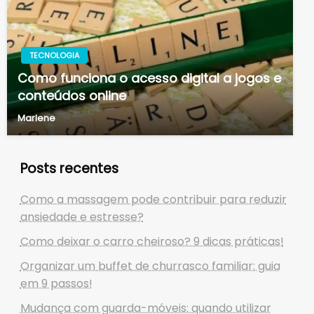
TECNOLOGIA
Como funciona o acesso digital a jogos e
conteúdos online
Marlene
Posts recentes
Como a massagem pode contribuir para reduzir
ansiedade e estresse?
Como deixar o carro cheiroso? 9 dicas práticas!
Organizar um buffet de churrasco familiar: guia
em 9 passos!
Mudança com guarda-móveis: quando utilizar