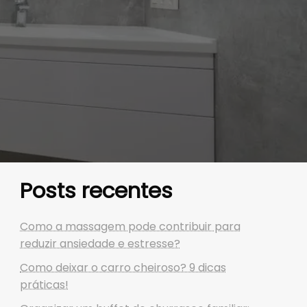
Posts recentes
Como a massagem pode contribuir para
reduzir ansiedade e estresse?
Como deixar o carro cheiroso? 9 dicas
práticas!