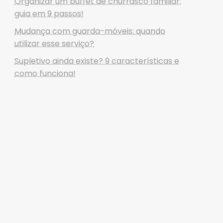
Organizar um buffet de churrasco familiar:
guia em 9 passos!
Mudança com guarda-móveis: quando
utilizar esse serviço?
Supletivo ainda existe? 9 características e
como funciona!