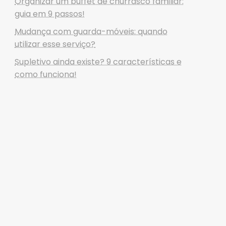
Organizar um buffet de churrasco familiar:
guia em 9 passos!
Mudança com guarda-móveis: quando
utilizar esse serviço?
Supletivo ainda existe? 9 características e
como funciona!