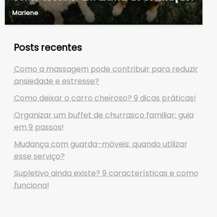
Marlene
Posts recentes
Como a massagem pode contribuir para reduzir
ansiedade e estresse?
Como deixar o carro cheiroso? 9 dicas práticas!
Organizar um buffet de churrasco familiar: guia
em 9 passos!
Mudança com guarda-móveis: quando utilizar
esse serviço?
Supletivo ainda existe? 9 características e como
funciona!