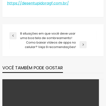
https://desentupidoragf.com.br/
Navegação
8 situações em que você deve usar
Previous
uma boa tela de sombreamento!
de
Post
Como baixar vídeos de apps no
Post
Next
celular? Veja 9 recomendações!
Post
VOCÊ TAMBÉM PODE GOSTAR