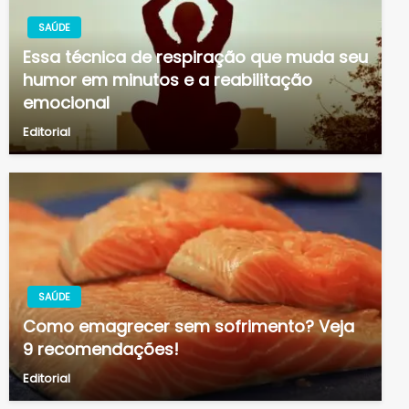
SAÚDE
Essa técnica de respiração que muda seu
humor em minutos e a reabilitação
emocional
Editorial
SAÚDE
Como emagrecer sem sofrimento? Veja
9 recomendações!
Editorial