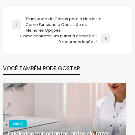
Navegação
Transporte de Carros para o Nordeste:
Como Funciona e Quais são as
de
Previous
Melhores Opções
Post
Post
Como contratar um buffet à domicílio?
Next
9 recomendações!
Post
VOCÊ TAMBÉM PODE GOSTAR
SAÚDE
Cuidados importantes antes de fazer