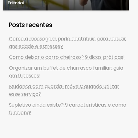
Editorial
Posts recentes
Como a massagem pode contribuir para reduzir
ansiedade e estresse?
Como deixar o carro cheiroso? 9 dicas práticas!
Organizar um buffet de churrasco familiar: guia
em 9 passos!
Mudança com guarda-móveis: quando utilizar
esse serviço?
Supletivo ainda existe? 9 características e como
funciona!