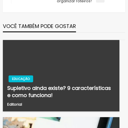
Post
Next
organizar roteiros!
Post
VOCÊ TAMBÉM PODE GOSTAR
EDUCAÇÃO
Supletivo ainda existe? 9 características
e como funciona!
Editorial