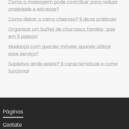
Como a massagem pode contribuir para reduzir
ansiedade e estresse?
Como deixar o carro cheiroso? 9 dicas práticas!
Organizar um buffet de churrasco familiar: guia
em 9 passos!
Mudança com guarda-móveis: quando utilizar
esse serviço?
Supletivo ainda existe? 9 características e como
funciona!
Páginas
Contato