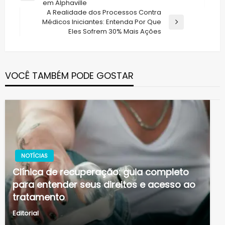
em Alphaville
Post
Post
A Realidade dos Processos Contra
Médicos Iniciantes: Entenda Por Que
Next
Eles Sofrem 30% Mais Ações
Post
VOCÊ TAMBÉM PODE GOSTAR
NOTÍCIAS
Clínica de recuperação: guia completo
para entender seus direitos e acesso ao
tratamento
Editorial