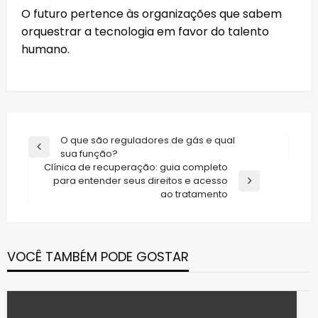
O futuro pertence às organizações que sabem
orquestrar a tecnologia em favor do talento
humano.
Navegação
O que são reguladores de gás e qual
Previous
sua função?
de
Post
Clínica de recuperação: guia completo
Post
para entender seus direitos e acesso
Next
ao tratamento
Post
VOCÊ TAMBÉM PODE GOSTAR