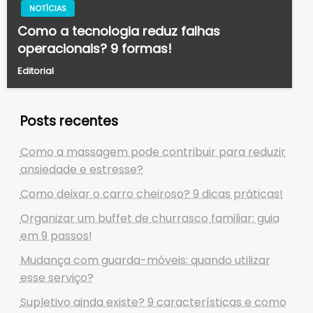
NOTÍCIAS
Como a tecnologia reduz falhas
operacionais? 9 formas!
Editorial
Posts recentes
Como a massagem pode contribuir para reduzir
ansiedade e estresse?
Como deixar o carro cheiroso? 9 dicas práticas!
Organizar um buffet de churrasco familiar: guia
em 9 passos!
Mudança com guarda-móveis: quando utilizar
esse serviço?
Supletivo ainda existe? 9 características e como