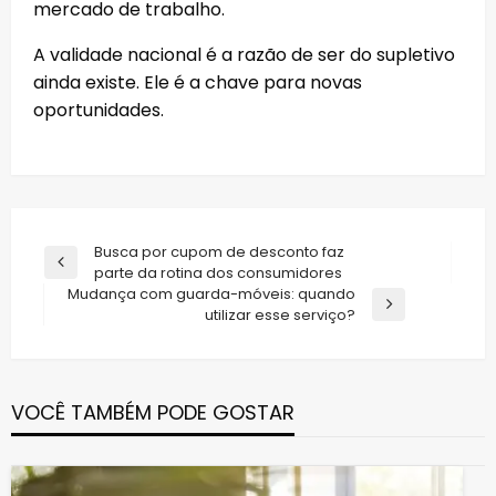
mercado de trabalho.
A validade nacional é a razão de ser do supletivo
ainda existe. Ele é a chave para novas
oportunidades.
Navegação
Busca por cupom de desconto faz
Previous
parte da rotina dos consumidores
de
Post
Mudança com guarda-móveis: quando
Post
Next
utilizar esse serviço?
Post
VOCÊ TAMBÉM PODE GOSTAR