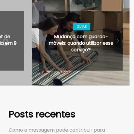
IAS
EDUCAÇÃO
om guarda-
Supletivo ainda existe? 9
 utilizar esse
características e como
iço?
funciona!
Posts recentes
Como a massagem pode contribuir para