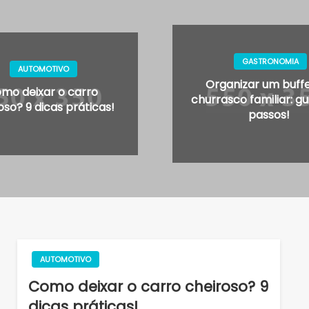
GASTRONOMIA
GU
Organizar um buffet de
Mudança c
churrasco familiar: guia em 9
móveis: quando
passos!
serv
AUTOMOTIVO
Como deixar o carro cheiroso? 9
dicas práticas!