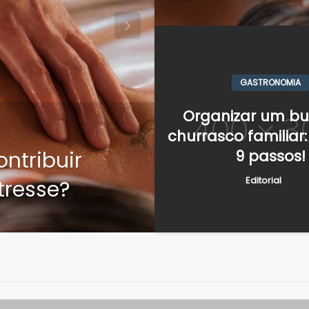
GASTRONOMIA
Organizar um bu
GUIAS
churrasco familiar
tribuir
Mudança co
9 passos!
Editorial
tresse?
utilizar esse 
Editorial