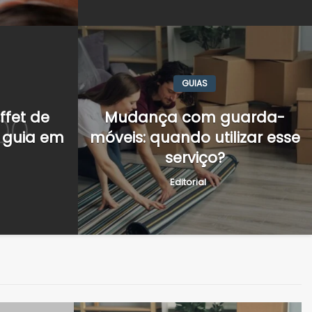
GUIAS
ffet de
Mudança com guarda-
: guia em
móveis: quando utilizar esse
m guarda-móveis: quando
serviço?
Editorial
serviço?