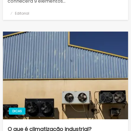
conhecerá 9 elementos…
Posted
Editorial
on
DICAS
O que é climatização industrial?