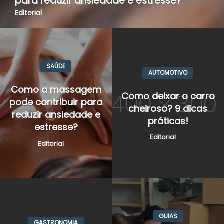
para reduzir ansiedade e estresse?
Editorial
SAÚDE
AUTOMOTIVO
Como a massagem
Como deixar o carro
pode contribuir para
cheiroso? 9 dicas
reduzir ansiedade e
práticas!
estresse?
Editorial
Editorial
GUIAS
GASTRONOMIA