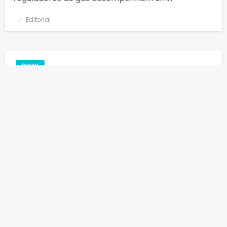
Posted
Editorial
on
DICAS
Qual moto tem o seguro mais barato?
Escolher uma moto com seguro mais barato é o
desejo de quase todo motociclista que quer
economizar e rodar com tranquilidade pelas ruas
em 2026. Afinal, ninguém quer comprar um
veículo e depois levar um susto com o valor dos…
Posted
Wendson
on