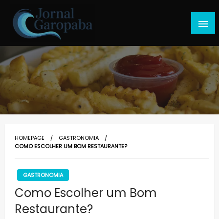
Skip
to
content
Jornal Garopaba
HOMEPAGE
GASTRONOMIA
COMO ESCOLHER UM BOM RESTAURANTE?
GASTRONOMIA
Como Escolher um Bom
Restaurante?