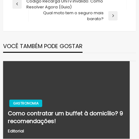
Navegação
Código Recarga UniTv inválido: Como
Previous
Resolver Agora (Guia)
de
Post
Qual moto tem o seguro mais
Post
Next
barato?
Post
VOCÊ TAMBÉM PODE GOSTAR
GASTRONOMIA
Como contratar um buffet à domicílio? 9
recomendações!
Editorial