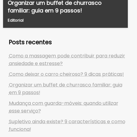
Organizar um buffet de churrasco
familiar: guia em 9 passos!
Editorial
Posts recentes
Como a massagem pode contribuir para reduzir
ansiedade e estresse?
Como deixar o carro cheiroso? 9 dicas práticas!
Organizar um buffet de churrasco familiar: guia
em 9 passos!
Mudança com guarda-móveis: quando utilizar
esse serviço?
Supletivo ainda existe? 9 características e como
funciona!