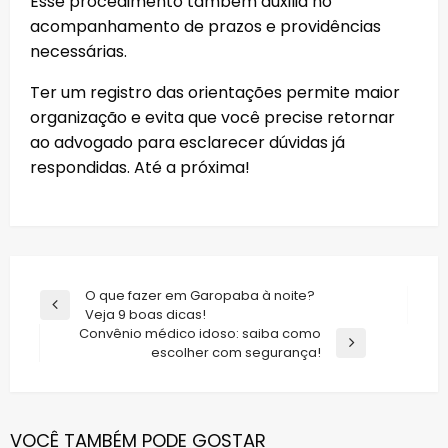
Esse procedimento também auxilia no
acompanhamento de prazos e providências
necessárias.
Ter um registro das orientações permite maior
organização e evita que você precise retornar
ao advogado para esclarecer dúvidas já
respondidas. Até a próxima!
Navegação
O que fazer em Garopaba à noite?
Previous
Veja 9 boas dicas!
de
Post
Convênio médico idoso: saiba como
Post
Next
escolher com segurança!
Post
VOCÊ TAMBÉM PODE GOSTAR