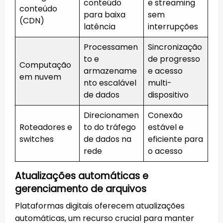
conteúdo
e streaming
conteúdo
para baixa
sem
(CDN)
latência
interrupções
Processamen
Sincronização
to e
de progresso
Computação
armazename
e acesso
em nuvem
nto escalável
multi-
de dados
dispositivo
Direcionamen
Conexão
Roteadores e
to do tráfego
estável e
switches
de dados na
eficiente para
rede
o acesso
Atualizações automáticas e
gerenciamento de arquivos
Plataformas digitais oferecem atualizações
automáticas, um recurso crucial para manter