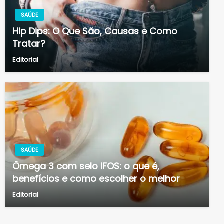
SAÚDE
Hip Dips: O Que São, Causas e Como
Tratar?
Editorial
SAÚDE
Ômega 3 com selo IFOS: o que é,
benefícios e como escolher o melhor
Editorial