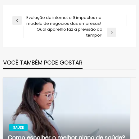
Navegação
Evolução da internet e 9 impactos no
Previous
modelo de negócios das empresas!
de
Post
Qual aparelho faz a previsão do
Post
Next
tempo?
Post
VOCÊ TAMBÉM PODE GOSTAR
SAÚDE
Como escolher o melhor plano de saúde?