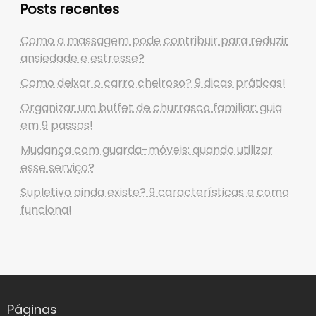
Posts recentes
Como a massagem pode contribuir para reduzir
ansiedade e estresse?
Como deixar o carro cheiroso? 9 dicas práticas!
Organizar um buffet de churrasco familiar: guia
em 9 passos!
Mudança com guarda-móveis: quando utilizar
esse serviço?
Supletivo ainda existe? 9 características e como
funciona!
Páginas