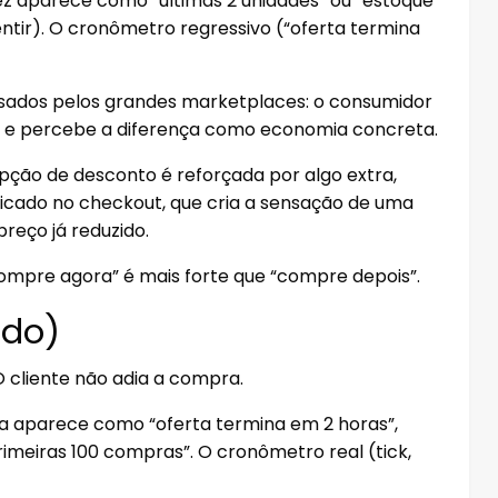
z aparece como “últimas 2 unidades” ou “estoque
tir). O cronômetro regressivo (“oferta termina
sados pelos grandes marketplaces: o consumidor
ual e percebe a diferença como economia concreta.
epção de desconto é reforçada por algo extra,
icado no checkout, que cria a sensação de uma
eço já reduzido.
ompre agora” é mais forte que “compre depois”.
ado)
O cliente não adia a compra.
a aparece como “oferta termina em 2 horas”,
primeiras 100 compras”. O cronômetro real (tick,