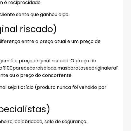
 é reciprocidade.
cliente sente que ganhou algo.
inal riscado)
 diferença entre o preço atual e um preço de
m é o preço original riscado. O preço de
aR100parececaroisolado,masbaratoseooriginaleraR 200.
ante ou o preço do concorrente.
 seja fictício (produto nunca foi vendido por
pecialistas)
eiro, celebridade, selo de segurança.