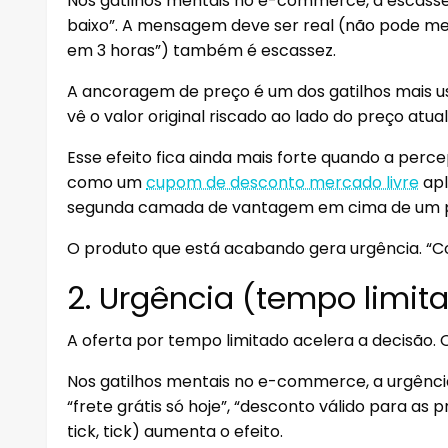
Nos gatilhos mentais no e-commerce, a escasse
baixo”. A mensagem deve ser real (não pode men
em 3 horas”) também é escassez.
A ancoragem de preço é um dos gatilhos mais u
vê o valor original riscado ao lado do preço at
Esse efeito fica ainda mais forte quando a perc
como um
cupom de desconto mercado livre
apl
segunda camada de vantagem em cima de um pr
O produto que está acabando gera urgência. “C
2. Urgência (tempo limit
A oferta por tempo limitado acelera a decisão. 
Nos gatilhos mentais no e-commerce, a urgênci
“frete grátis só hoje”, “desconto válido para as 
tick, tick) aumenta o efeito.