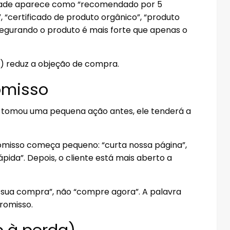
idade aparece como “recomendado por 5
, “certificado de produto orgânico”, “produto
 segurando o produto é mais forte que apenas o
pt) reduz a objeção de compra.
omisso
te tomou uma pequena ação antes, ele tenderá a
misso começa pequeno: “curta nossa página”,
pida”. Depois, o cliente está mais aberto a
 sua compra”, não “compre agora”. A palavra
romisso.
o à perda)